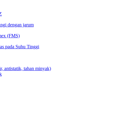
Z
angi dengan jarum
umex (FMS)
tas pada Suhu Tinggi
r, antistatik, tahan minyak)
k