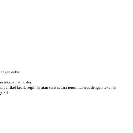
buangan debu.
n tekanan atmosfer.
 partikel kecil, serpihan atau serat secara terus menerus dengan tekanan
a dll.