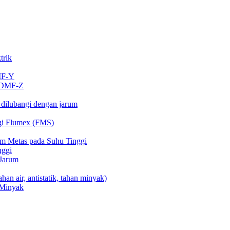
trik
MF-Y
n DMF-Z
 dilubangi dengan jarum
gi Flumex (FMS)
rum Metas pada Suhu Tinggi
nggi
 Jarum
ahan air, antistatik, tahan minyak)
r Minyak