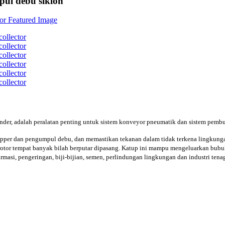
pul debu siklon
cinder, adalah peralatan penting untuk sistem konveyor pneumatik dan sistem pem
tripper dan pengumpul debu, dan memastikan tekanan dalam tidak terkena lingkunga
 rotor tempat banyak bilah berputar dipasang. Katup ini mampu mengeluarkan bubuk,
masi, pengeringan, biji-bijian, semen, perlindungan lingkungan dan industri tenag