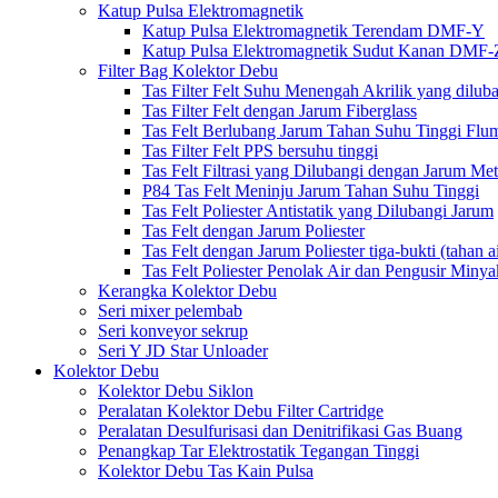
Katup Pulsa Elektromagnetik
Katup Pulsa Elektromagnetik Terendam DMF-Y
Katup Pulsa Elektromagnetik Sudut Kanan DMF-
Filter Bag Kolektor Debu
Tas Filter Felt Suhu Menengah Akrilik yang dilub
Tas Filter Felt dengan Jarum Fiberglass
Tas Felt Berlubang Jarum Tahan Suhu Tinggi Fl
Tas Filter Felt PPS bersuhu tinggi
Tas Felt Filtrasi yang Dilubangi dengan Jarum Me
P84 Tas Felt Meninju Jarum Tahan Suhu Tinggi
Tas Felt Poliester Antistatik yang Dilubangi Jarum
Tas Felt dengan Jarum Poliester
Tas Felt dengan Jarum Poliester tiga-bukti (tahan ai
Tas Felt Poliester Penolak Air dan Pengusir Minya
Kerangka Kolektor Debu
Seri mixer pelembab
Seri konveyor sekrup
Seri Y JD Star Unloader
Kolektor Debu
Kolektor Debu Siklon
Peralatan Kolektor Debu Filter Cartridge
Peralatan Desulfurisasi dan Denitrifikasi Gas Buang
Penangkap Tar Elektrostatik Tegangan Tinggi
Kolektor Debu Tas Kain Pulsa