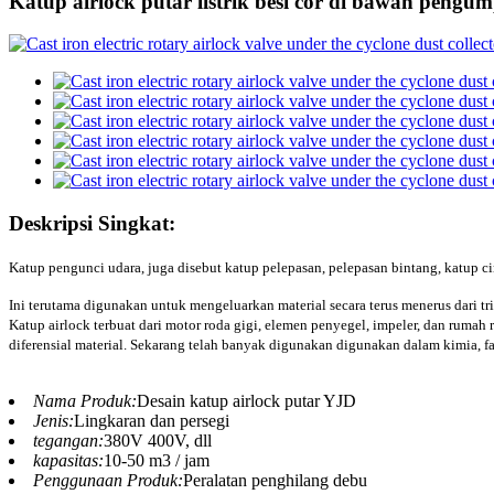
Katup airlock putar listrik besi cor di bawah pengum
Deskripsi Singkat:
Katup pengunci udara, juga disebut katup pelepasan, pelepasan bintang, katup 
Ini terutama digunakan untuk mengeluarkan material secara terus menerus dari 
Katup airlock terbuat dari motor roda gigi, elemen penyegel, impeler, dan rumah
diferensial material. Sekarang telah banyak digunakan digunakan dalam kimia, far
Nama Produk:
Desain katup airlock putar YJD
Jenis:
Lingkaran dan persegi
tegangan:
380V 400V, dll
kapasitas:
10-50 m3 / jam
Penggunaan Produk:
Peralatan penghilang debu