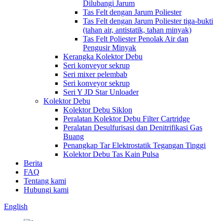
Dilubangi Jarum
Tas Felt dengan Jarum Poliester
Tas Felt dengan Jarum Poliester tiga-bukti
(tahan air, antistatik, tahan minyak)
Tas Felt Poliester Penolak Air dan
Pengusir Minyak
Kerangka Kolektor Debu
Seri konveyor sekrup
Seri mixer pelembab
Seri konveyor sekrup
Seri Y JD Star Unloader
Kolektor Debu
Kolektor Debu Siklon
Peralatan Kolektor Debu Filter Cartridge
Peralatan Desulfurisasi dan Denitrifikasi Gas
Buang
Penangkap Tar Elektrostatik Tegangan Tinggi
Kolektor Debu Tas Kain Pulsa
Berita
FAQ
Tentang kami
Hubungi kami
English