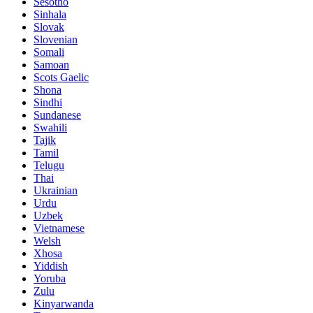
Sesotho
Sinhala
Slovak
Slovenian
Somali
Samoan
Scots Gaelic
Shona
Sindhi
Sundanese
Swahili
Tajik
Tamil
Telugu
Thai
Ukrainian
Urdu
Uzbek
Vietnamese
Welsh
Xhosa
Yiddish
Yoruba
Zulu
Kinyarwanda