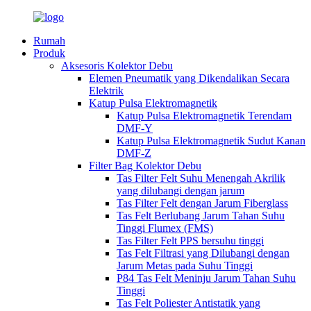
Rumah
Produk
Aksesoris Kolektor Debu
Elemen Pneumatik yang Dikendalikan Secara
Elektrik
Katup Pulsa Elektromagnetik
Katup Pulsa Elektromagnetik Terendam
DMF-Y
Katup Pulsa Elektromagnetik Sudut Kanan
DMF-Z
Filter Bag Kolektor Debu
Tas Filter Felt Suhu Menengah Akrilik
yang dilubangi dengan jarum
Tas Filter Felt dengan Jarum Fiberglass
Tas Felt Berlubang Jarum Tahan Suhu
Tinggi Flumex (FMS)
Tas Filter Felt PPS bersuhu tinggi
Tas Felt Filtrasi yang Dilubangi dengan
Jarum Metas pada Suhu Tinggi
P84 Tas Felt Meninju Jarum Tahan Suhu
Tinggi
Tas Felt Poliester Antistatik yang